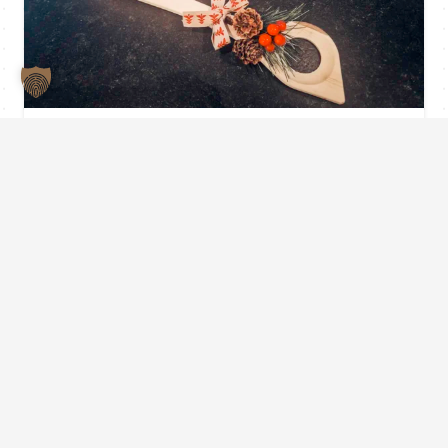
Individuelle Weihnachtsgeschenke:
Accessoires aus der Schreinerei &
Küchenstudio Faust
vor 2 Jahren
Weihnachten steht vor der Tür und
damit die Frage: Was schenkt man seinen
Liebsten, das gleichzeitig persönlich und
einzigartig ist?…