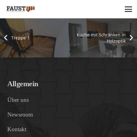
Küche mit Schränken in
Treppe 1
Holzoptik
Einbauschrank unter Treppe
Küche mit Küchenblock
Küche mit Holzfronten
Treppe 1
Einbauschränke
Treppen
Küche
Küche
Allgemein
Über uns
Newsroom
Kontakt