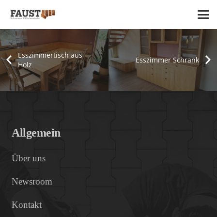
Esszimmertisch aus
Esszimmer Schrank
Holz
Einbauschrank unter Treppe
Einbauschrank Dachschräge
Esszimmer
Treppe 1
Einbauschränke
Einbauschränke
Esszimmer
Treppen
Allgemein
Über uns
Newsroom
Kontakt